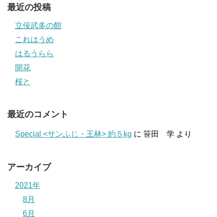
最近の投稿
立佞武多の館
これはうめ
はるうらら
開花
桜と
最近のコメント
Special <サンふじ・王林> 約５kg
に
笹田 学
より
アーカイブ
2021年
8月
6月