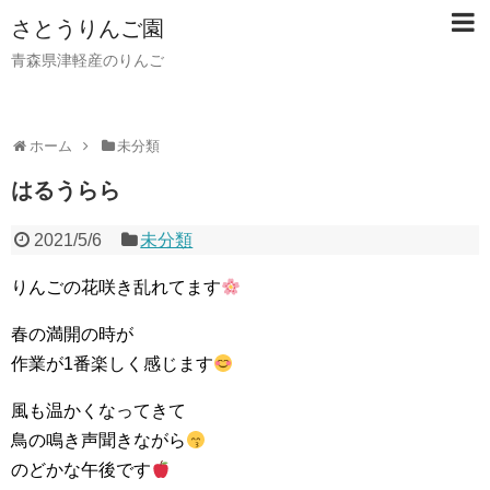
さとうりんご園
青森県津軽産のりんご
ホーム
未分類
はるうらら
2021/5/6
未分類
りんごの花咲き乱れてます
春の満開の時が
作業が1番楽しく感じます
風も温かくなってきて
鳥の鳴き声聞きながら
のどかな午後です