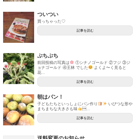
ついつい
買っちゃった♡
記事を読む
ぷちぷち
前回投稿の写真は
①シナノゴールド ②フジ ③ジ
ョナゴールド ④王林 でした
よくよ〜く見ると
花...
記事を読む
朝はパン！
子どもたちといっしょにパン作り
いびつな形や
まちまちな大きさも味
...
記事を読む
送料変更のお知らせ