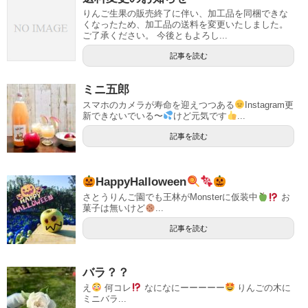
りんご生果の販売終了に伴い、加工品を同梱できな
くなったため、加工品の送料を変更いたしました。
ご了承ください。 今後ともよろし...
記事を読む
ミニ五郎
スマホのカメラが寿命を迎えつつある
Instagram更
新できないでいる〜
けど元気です
...
記事を読む
HappyHalloween
さとうりんご園でも王林がMonsterに仮装中
お
菓子は無いけど
...
記事を読む
バラ？？
え
何コレ
なになにーーーーー
りんごの木に
ミニバラ...