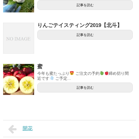
記事を読む
りんごテイスティング2019【北斗】
記事を読む
蜜
今年も蜜たっぷり
ご注文の予約
締め切り間
近です
ご予定...
記事を読む
開花