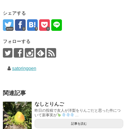
シェアする
error
0
0
フォローする
satoringoen
関連記事
なしとりんご
昨日の投稿で友人が洋梨をりんごだと思った件につ
いて新事実が
...
記事を読む