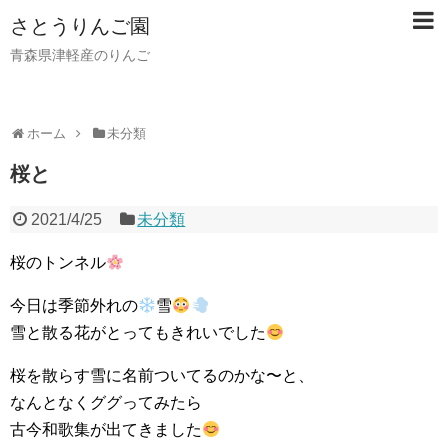
さとうりんご園
青森県津軽産のりんご
ホーム
未分類
桜と
2021/4/25
未分類
桜のトンネル
今日は季節外れの
雪
雪と散る花がとってもきれいでした
桜を散らす雪に名前ついてるのかな〜と、
なんとなくググってみたら
古今和歌集が出てきました