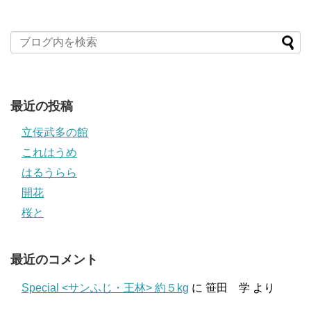
最近の投稿
立佞武多の館
これはうめ
はるうらら
開花
桜と
最近のコメント
Special <サンふじ・王林> 約５kg
に
笹田 学
より