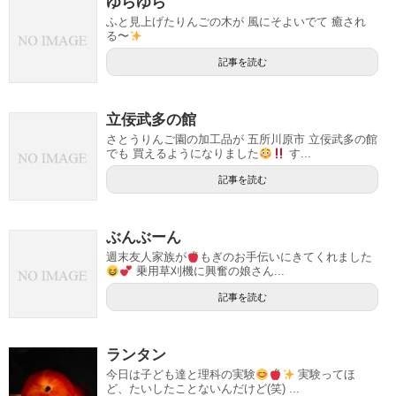
ゆらゆら
ふと見上げたりんごの木が 風にそよいでて 癒され
る〜
記事を読む
立佞武多の館
さとうりんご園の加工品が 五所川原市 立佞武多の館
でも 買えるようになりました
す...
記事を読む
ぶんぶーん
週末友人家族が
もぎのお手伝いにきてくれました
乗用草刈機に興奮の娘さん...
記事を読む
ランタン
今日は子ども達と理科の実験
実験ってほ
ど、たいしたことないんだけど(笑) ...