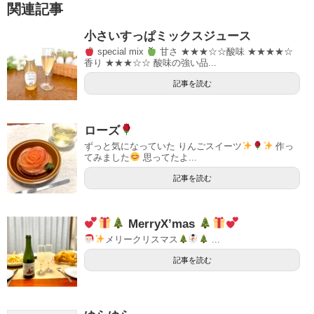
関連記事
小さいすっぱミックスジュース
special mix
甘さ ★★★☆☆酸味 ★★★★☆
香り ★★★☆☆ 酸味の強い品...
記事を読む
ローズ
ずっと気になっていた りんごスイーツ
作っ
てみました
思ってたよ...
記事を読む
MerryX’mas
メリークリスマス
...
記事を読む