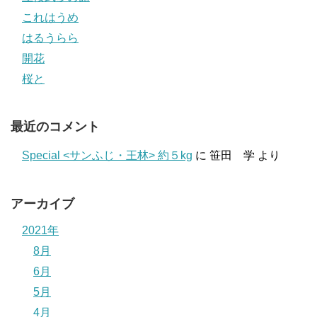
これはうめ
はるうらら
開花
桜と
最近のコメント
Special <サンふじ・王林> 約５kg
に
笹田 学
より
アーカイブ
2021年
8月
6月
5月
4月