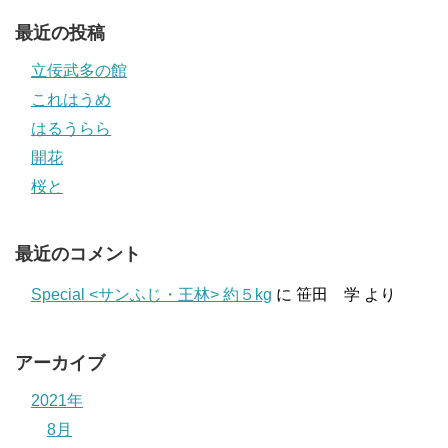
最近の投稿
立佞武多の館
これはうめ
はるうらら
開花
桜と
最近のコメント
Special <サンふじ・王林> 約５kg
に
笹田 学
より
アーカイブ
2021年
8月