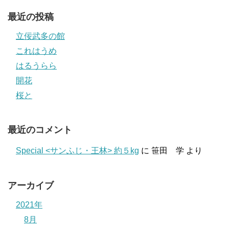
最近の投稿
立佞武多の館
これはうめ
はるうらら
開花
桜と
最近のコメント
Special <サンふじ・王林> 約５kg
に
笹田 学
より
アーカイブ
2021年
8月