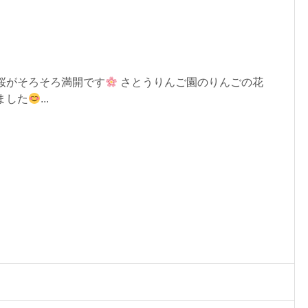
桜がそろそろ満開です
さとうりんご園のりんごの花
ました
...