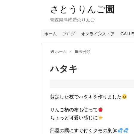
さとうりんご園
青森県津軽産のりんご
ホーム
ブログ
オンラインストア
GALL
ホーム
未分類
ハタキ
剪定した枝でハタキを作りました
りんご柄の布も使って
ちょっと可愛い感じに
部屋の隅にすぐ付くクモの巣