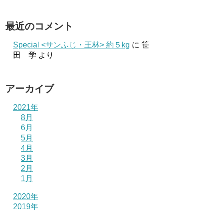
最近のコメント
Special <サンふじ・王林> 約５kg
に
笹
田 学
より
アーカイブ
2021年
8月
6月
5月
4月
3月
2月
1月
2020年
2019年