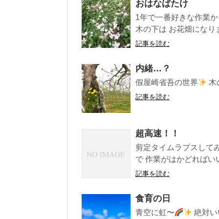
おはなばたけ
1年で一番好きな作業
木の下は お花畑になりま
記事を読む
内緒…？
假屋崎省吾の世界
木
記事を読む
超高速！！
剪定タイムラプスして
で 作業がはかどればいい.
記事を読む
食育の日
青空に虹〜
絶対いいこ