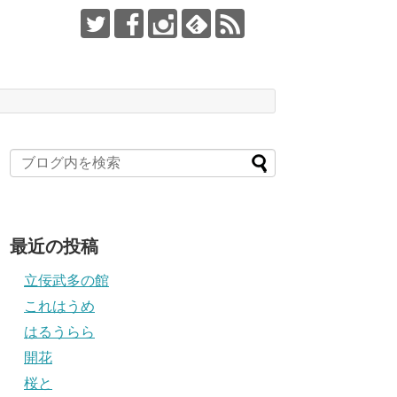
最近の投稿
立佞武多の館
これはうめ
はるうらら
開花
桜と