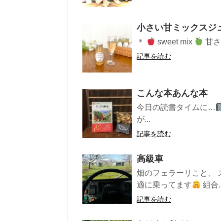
小さい甘ミックスジ
＊
sweet mix
甘さ
記事を読む
こんな本あんな本
今日の読書タイムに…
が...
記事を読む
高級車
畑のフェラーリこと、
適に乗ってます
組合..
記事を読む