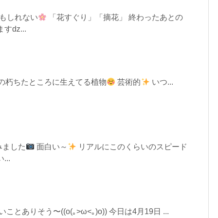
かもしれない
「花すぐり」「摘花」 終わったあとの
すǳ...
の朽ちたところに生えてる植物
芸術的
いつ...
みました
面白い～
リアルにこのくらいのスピード
..
とありそう〜((o(｡>ω<｡)o)) 今日は4月19日 ...