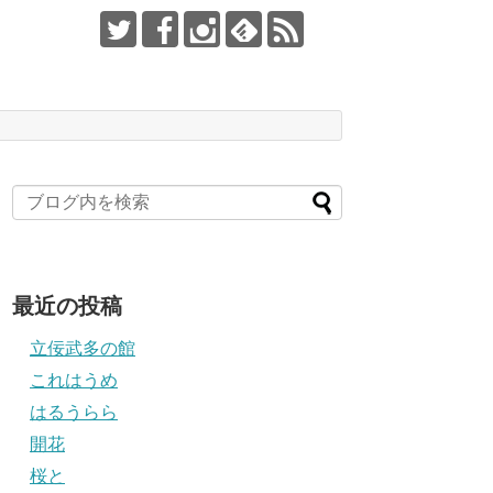
最近の投稿
立佞武多の館
これはうめ
はるうらら
開花
桜と