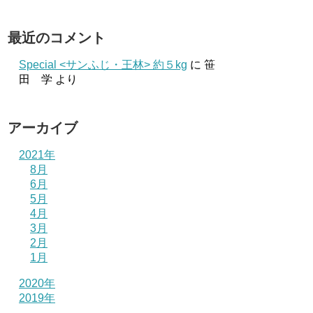
最近のコメント
Special <サンふじ・王林> 約５kg
に
笹
田 学
より
アーカイブ
2021年
8月
6月
5月
4月
3月
2月
1月
2020年
2019年