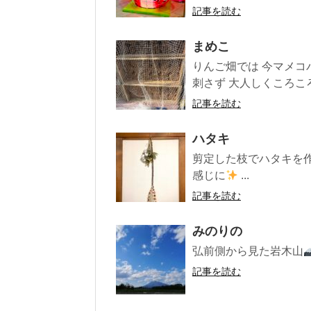
記事を読む
まめこ
りんご畑では 今マメコ
刺さず 大人しくころころ.
記事を読む
ハタキ
剪定した枝でハタキを
感じに
...
記事を読む
みのりの
弘前側から見た岩木山
記事を読む