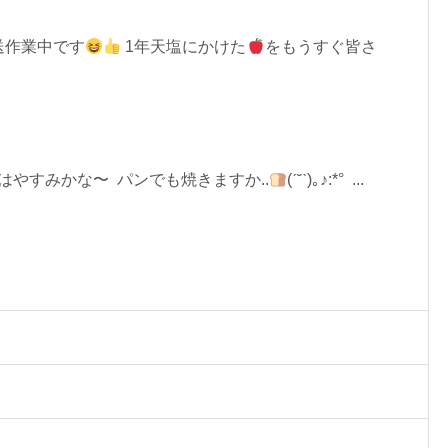
送作業中です
1年天塩にかけた
をもうすぐ皆さ
午前中はやすみかな〜 パンでも焼きますか..
(ˊ˘ˋ)｡♪:*° ...