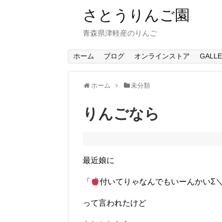
さとうりんご園
青森県津軽産のりんご
ホーム
ブログ
オンラインストア
GALL
ホーム
未分類
りんごなら
最近娘に
「
付いてりゃなんでもいーんかいΣ＼(ﾟ
って言われたけど