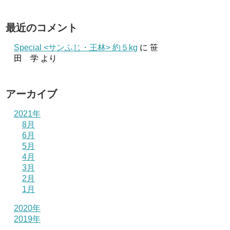
最近のコメント
Special <サンふじ・王林> 約５kg
に
笹
田 学
より
アーカイブ
2021年
8月
6月
5月
4月
3月
2月
1月
2020年
2019年