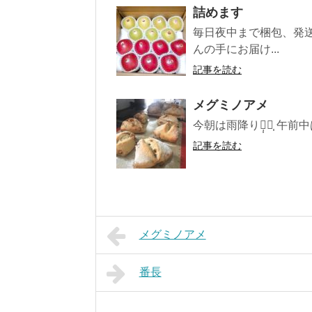
詰めます
毎日夜中まで梱包、発
んの手にお届け...
記事を読む
メグミノアメ
今朝は雨降り☂︎̣̩⋆̩ 
記事を読む
メグミノアメ
番長