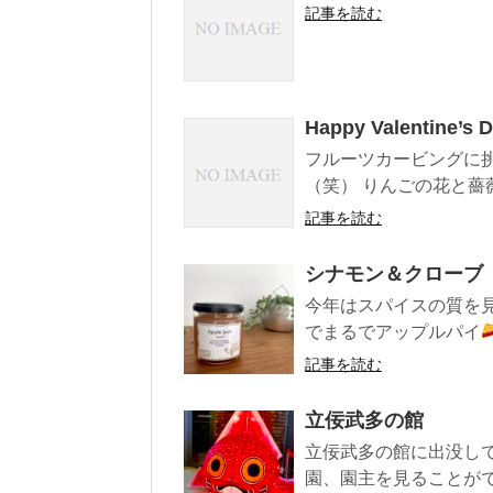
記事を読む
Happy Valentine’s 
フルーツカービングに
（笑） りんごの花と薔薇
記事を読む
シナモン＆クローブ
今年はスパイスの質を
でまるでアップルパイ
記事を読む
立佞武多の館
立佞武多の館に出没し
園、園主を見ることができ