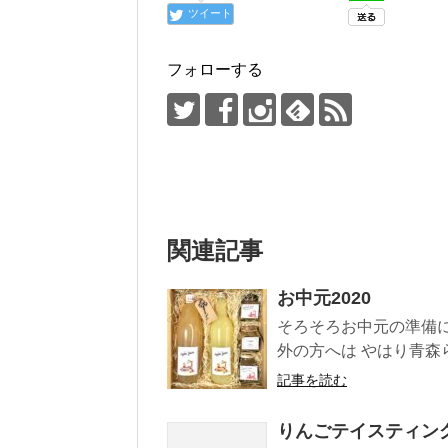
ツイート
フォローする
関連記事
お中元2020
そろそろお中元の準備
外の方へは やはり青森らし
記事を読む
りんごテイスティング