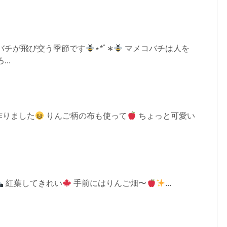
バチが飛び交う季節です
⋆︎*ﾟ∗
マメコバチは人を
..
作りました
りんご柄の布も使って
ちょっと可愛い
紅葉してきれい
手前にはりんご畑〜
...