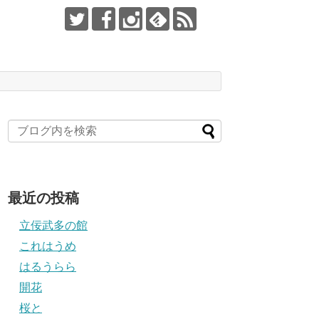
最近の投稿
立佞武多の館
これはうめ
はるうらら
開花
桜と