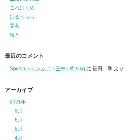
これはうめ
はるうらら
開花
桜と
最近のコメント
Special <サンふじ・王林> 約５kg
に
笹田 学
より
アーカイブ
2021年
8月
6月
5月
4月