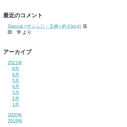
最近のコメント
Special <サンふじ・王林> 約５kg
に
笹
田 学
より
アーカイブ
2021年
8月
6月
5月
4月
3月
2月
1月
2020年
2019年