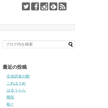
最近の投稿
立佞武多の館
これはうめ
はるうらら
開花
桜と