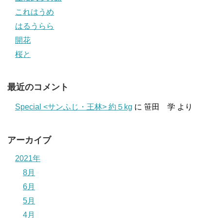
これはうめ
はるうらら
開花
桜と
最近のコメント
Special <サンふじ・王林> 約５kg
に
笹田 学
より
アーカイブ
2021年
8月
6月
5月
4月