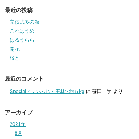
最近の投稿
立佞武多の館
これはうめ
はるうらら
開花
桜と
最近のコメント
Special <サンふじ・王林> 約５kg
に
笹田 学
より
アーカイブ
2021年
8月