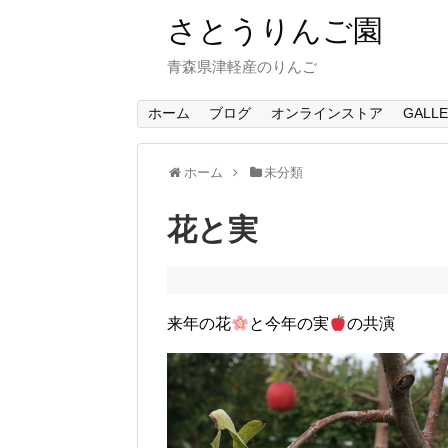
さとうりんご園
青森県津軽産のりんご
ホーム
ブログ
オンラインストア
GALL
ホーム
未分類
花と実
来年の花
と今年の実
の共演