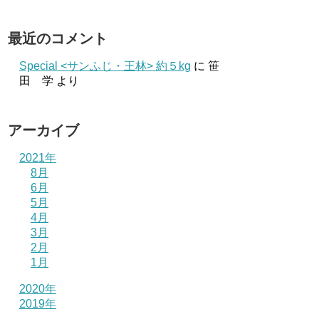
最近のコメント
Special <サンふじ・王林> 約５kg
に
笹
田 学
より
アーカイブ
2021年
8月
6月
5月
4月
3月
2月
1月
2020年
2019年