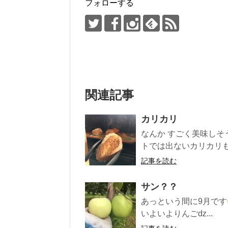
フォローする
関連記事
カリカリ
なんか すごく美味しそ
トでは出ないカリカリもっ
記事を読む
サン？？
あっという間に9月です
いよいよりんごǳ...