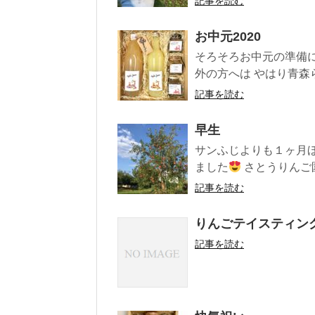
記事を読む
お中元2020
そろそろお中元の準備
外の方へは やはり青森らし
記事を読む
早生
サンふじよりも１ヶ月ほ
ました
さとうりんご園
記事を読む
りんごテイスティング
記事を読む