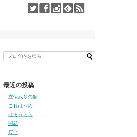
最近の投稿
立佞武多の館
これはうめ
はるうらら
開花
桜と