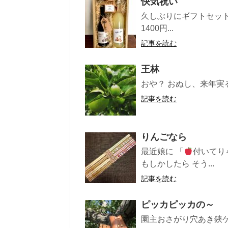
快気祝い
久しぶりにギフトセッ
1400円...
記事を読む
王林
おや？ おぬし、来年実
記事を読む
りんごなら
最近娘に 「
付いてりゃ
もしかしたら そう...
記事を読む
ピッカピッカの～
園主おさがり穴あき鋏ケ