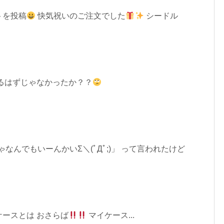
トを投稿
快気祝いのご注文でした
シードル
るはずじゃなかったか？？
なんでもいーんかいΣ＼(ﾟДﾟ;)」 って言われたけど
ースとは おさらば
マイケース...