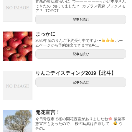
青森の環状線沿いに でーーーーーーっかい本屋さん
できたの 知ってました？ カプラス青森 ブックスモ
ア？ TOYOT...
記事を読む
まっかに
2020年産のりんご予約受付中ですよ〜
ホー
ムページから予約注文できます&#x...
記事を読む
りんごテイスティング2019【北斗】
記事を読む
開花宣言！
今日青森市で桜の開花宣言がありましたね
緊急事
態宣言もあったので、 桜の写真は自粛して…
ウ
チの...