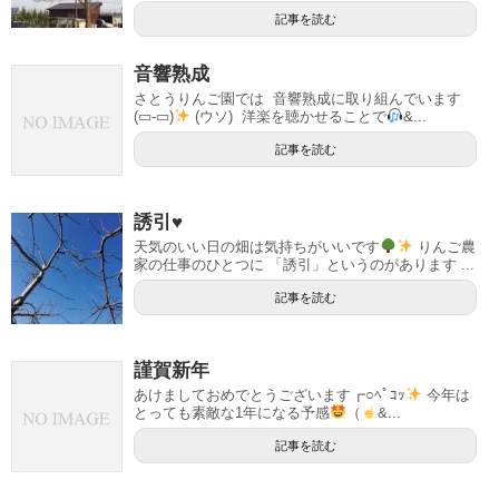
記事を読む
音響熟成
さとうりんご園では 音響熟成に取り組んでいます
(▭-▭)
(ウソ) 洋楽を聴かせることで
&...
記事を読む
誘引♥
天気のいい日の畑は気持ちがいいです
りんご農
家の仕事のひとつに 「誘引」というのがあります ...
記事を読む
謹賀新年
あけましておめでとうございます┏○ﾍﾟｺｯ
今年は
とっても素敵な1年になる予感
（
&...
記事を読む