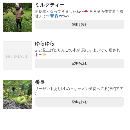
ミルクティー
朝晩寒くなってきましたね〜
そろそろ作業着も衣
替えです
&#x...
記事を読む
ゆらゆら
ふと見上げたりんごの木が 風にそよいでて 癒され
る〜
記事を読む
番長
リーゼントあり〼 めっちゃメンチ切ってる(´艸`)ﾌﾟﾌﾟ
ｯ
記事を読む