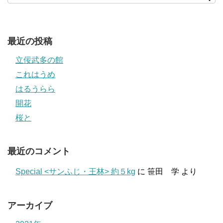
最近の投稿
立佞武多の館
これはうめ
はるうらら
開花
桜と
最近のコメント
Special <サンふじ・王林> 約５kg
に
笹田 学
より
アーカイブ