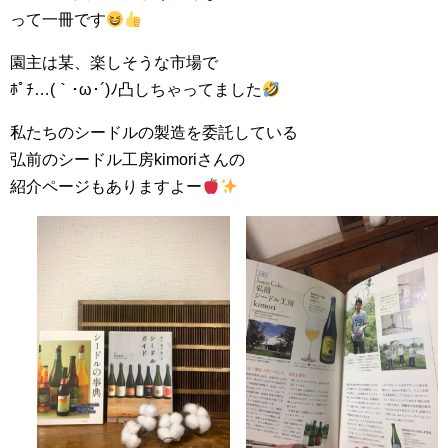
って一冊です
園主は某、楽しそうな市場で
ﾎﾟﾁ…(｀･ω･´)ﾉ凸しちゃってました
私たちのシードルの製造を委託している
弘前のシードル工房kimoriさんの
紹介ページもありますよー