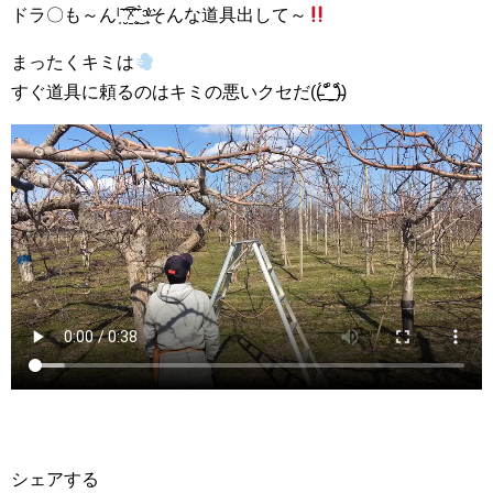
ドラ〇も～んˡ̩˙̮̑͞͡˓̱ͯ˙̮̑͏͜ˉ̀ᵓ̗ͮ̕そんな道具出して～
まったくキミは
すぐ道具に頼るのはキミの悪いクセだ((̵̵́ ̆͒͟˚̩̭ ̆͒)̵̵̀)
シェアする