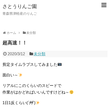
さとうりんご園
青森県津軽産のりんご
ホーム
未分類
超高速！！
2020/3/12
未分類
剪定タイムラプスしてみました
面白い～
リアルにこのくらいのスピードで
作業がはかどればいいんですけどね～
1日1反くらい(
´艸`
)