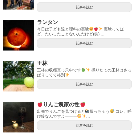
記事を読む
ランタン
今日は子ども達と理科の実験
実験ってほ
ど、たいしたことないんだけど(笑) ...
記事を読む
王林
王林の収穫真っ只中です
採りたての王林はさっ
ぱりしてて格別
記事を読む
りんご農家の性
出先でりんごを見つけると
撮っちゃう
コレ、呼
び鈴なんですよーーー
...
記事を読む