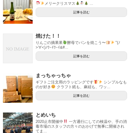
メリークリスマス
...
記事を読む
焼けた！！
りんごの摘果果
酵母でパンを焼こう〜
"(ﾉ
>∀<)ﾉﾜｰｲﾜｰｲ&#...
記事を読む
まっちゃっちゃ
ギフトご注文用のラッピングです
シンプルなも
のが好き
クラフト紙も、麻紐も、ワッ...
記事を読む
とめいち
2020止市開催中
一方通行にしての検温や、手の消
毒市場のスタッフの方々のおかげで無事に開催され
てま...