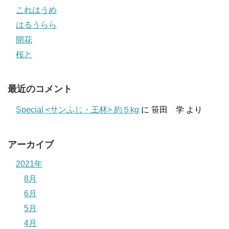
これはうめ
はるうらら
開花
桜と
最近のコメント
Special <サンふじ・王林> 約５kg
に
笹田 学
より
アーカイブ
2021年
8月
6月
5月
4月