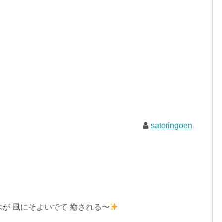
satoringoen
が 風にそよいでて 癒される〜