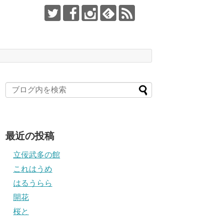
最近の投稿
立佞武多の館
これはうめ
はるうらら
開花
桜と