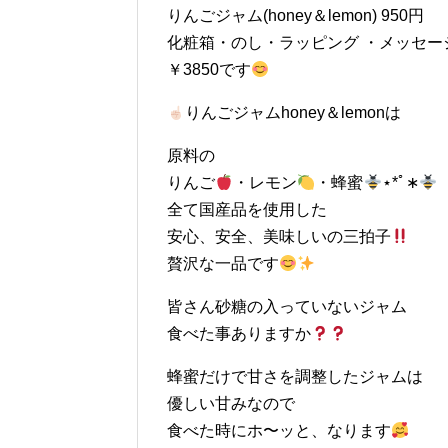
りんごジャム(honey＆lemon) 950円
化粧箱・のし・ラッピング ・メッセージ
￥3850です
りんごジャムhoney＆lemonは
原料の
りんご
・レモン
・蜂蜜
⋆︎*ﾟ∗
全て国産品を使用した
安心、安全、美味しいの三拍子
贅沢な一品です
皆さん砂糖の入っていないジャム
食べた事ありますか
蜂蜜だけで甘さを調整したジャムは
優しい甘みなので
食べた時にホ〜ッと、なります