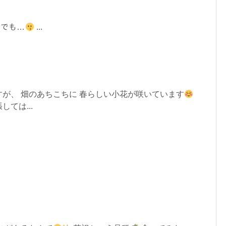
ｰｲ でも…
...
が、 畑のあちこちに 春らしい小花が咲いています
ては...