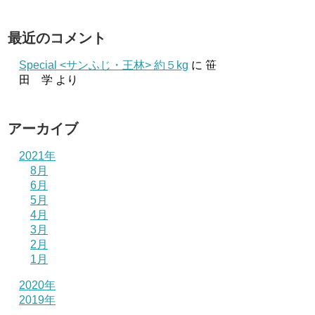
最近のコメント
Special <サンふじ・王林> 約５kg
に
笹
田 学
より
アーカイブ
2021年
8月
6月
5月
4月
3月
2月
1月
2020年
2019年