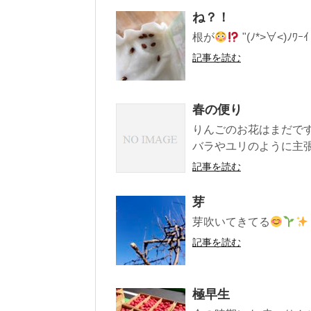
ね？！
根が
"(ﾉ*>∀<)ﾉﾜ
記事を読む
春の便り
りんごのお花はまだです
バラやユリのように主張し
記事を読む
芽
芽吹いてきてる
記事を読む
極早生