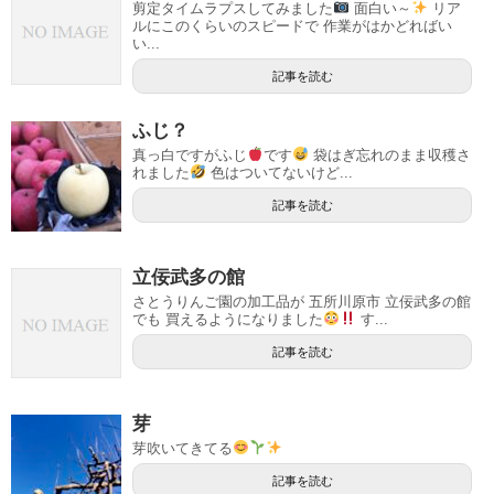
剪定タイムラプスしてみました
面白い～
リア
ルにこのくらいのスピードで 作業がはかどればい
い...
記事を読む
ふじ？
真っ白ですがふじ
です
袋はぎ忘れのまま収穫さ
れました
色はついてないけど...
記事を読む
立佞武多の館
さとうりんご園の加工品が 五所川原市 立佞武多の館
でも 買えるようになりました
す...
記事を読む
芽
芽吹いてきてる
記事を読む