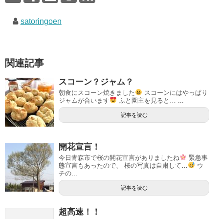
satoringoen
関連記事
スコーン？ジャム？
朝食にスコーン焼きました
スコーンにはやっぱり
ジャムが合います
ふと園主を見ると… ...
記事を読む
開花宣言！
今日青森市で桜の開花宣言がありましたね
緊急事
態宣言もあったので、 桜の写真は自粛して…
ウ
チの...
記事を読む
超高速！！