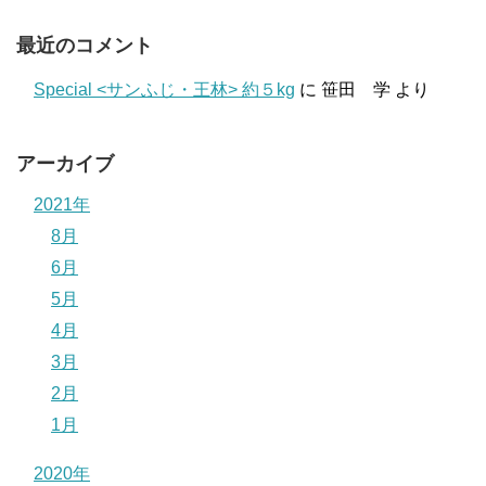
最近のコメント
Special <サンふじ・王林> 約５kg
に
笹田 学
より
アーカイブ
2021年
8月
6月
5月
4月
3月
2月
1月
2020年