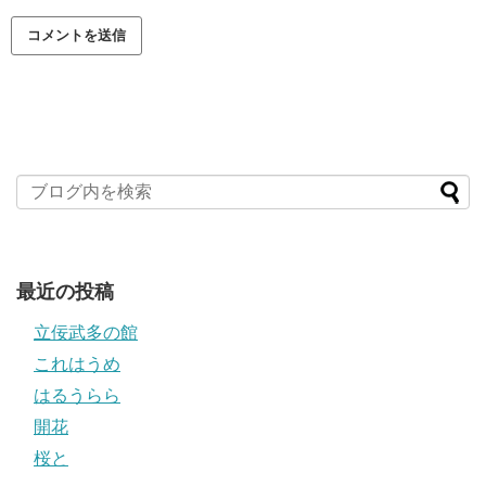
最近の投稿
立佞武多の館
これはうめ
はるうらら
開花
桜と