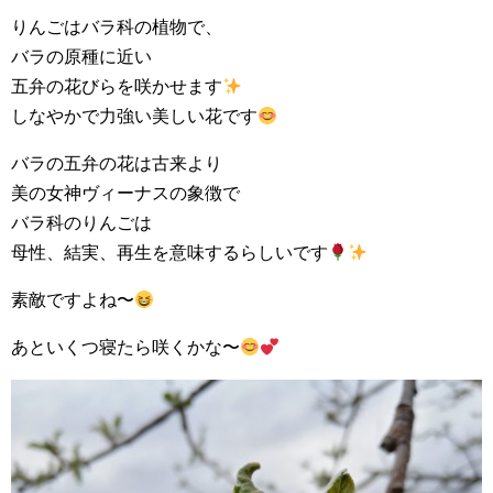
りんごはバラ科の植物で、
バラの原種に近い
五弁の花びらを咲かせます
しなやかで力強い美しい花です
バラの五弁の花は古来より
美の女神ヴィーナスの象徴で
バラ科のりんごは
母性、結実、再生を意味するらしいです
素敵ですよね〜
あといくつ寝たら咲くかな〜